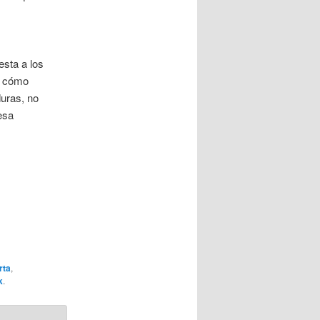
sta a los
s, cómo
uras, no
esa
rta
,
k
.