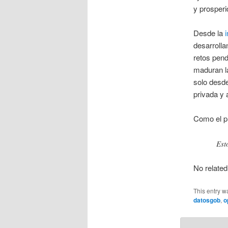
y prosperi
Desde la
desarrolla
retos pend
maduran l
solo desde
privada y 
Como el p
Est
No related
This entry w
datosgob
,
o