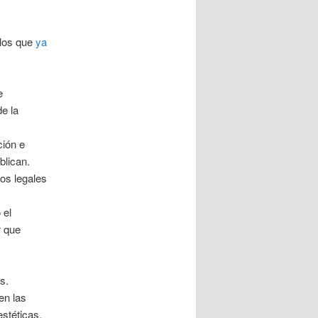
 los que
ya
e
de la
ción e
blican.
tos legales
 el
r que
s.
en las
stéticas.