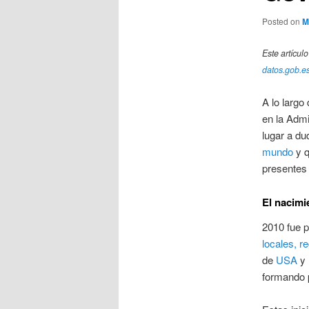
Posted on
M
Este artícul
datos.gob.e
A lo largo
en la Admi
lugar a d
mundo
y q
presentes 
El nacimi
2010 fue p
locales, r
de
USA
y
formando 