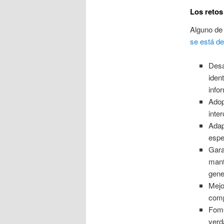
Los retos
Alguno de
se está d
Desa
iden
info
Adop
inte
Adap
espe
Gara
mant
gene
Mejo
comp
Fome
verd