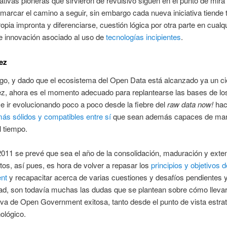
iativas pioneras que sirvieron de revulsivo siguen en el punto de mira
 marcar el camino a seguir, sin embargo cada nueva iniciativa tiende
ropia impronta y diferenciarse, cuestión lógica por otra parte en cualq
e innovación asociado al uso de
tecnologías incipientes
.
ez
go, y dado que el ecosistema del Open Data está alcanzado ya un ci
z, ahora es el momento adecuado para replantearse las bases de lo
e ir evolucionando poco a poco desde la fiebre del
raw data now!
hac
ás sólidos y compatibles entre sí
que sean además capaces de man
l tiempo.
011 se prevé que sea el año de la consolidación, maduración y exte
tos, así pues, es hora de volver a repasar los
principios y objetivos 
nt
y recapacitar acerca de varias cuestiones y desafíos pendientes 
dad, son todavía muchas las dudas que se plantean sobre cómo lleva
tiva de Open Government exitosa, tanto desde el punto de vista estra
ológico.