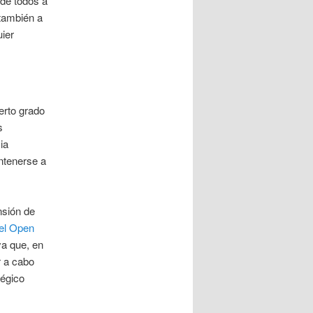
 de todos a
 también a
uier
erto grado
s
ia
tenerse a
nsión de
del Open
ya que, en
r a cabo
tégico