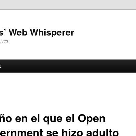
as’ Web Whisperer
ives
t
año en el que el Open
ernment se hizo adulto