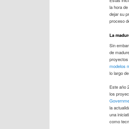
Estas inic
la hora de
dejar su p
proceso d
La madur
Sin embar
de madure
proyectos 
modelos m
lo largo de
Este año 2
los proyec
Governme
la actuali
una inicia
como tecn