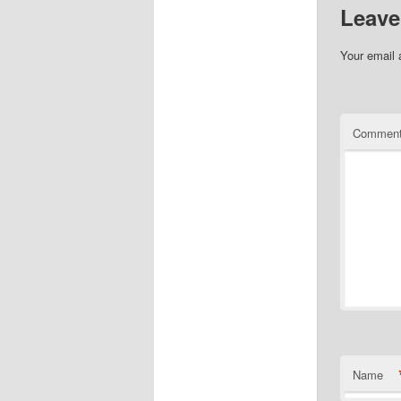
Leave
Your email 
Commen
Name