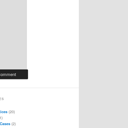
ES
tices
(20)
1)
 Cases
(2)