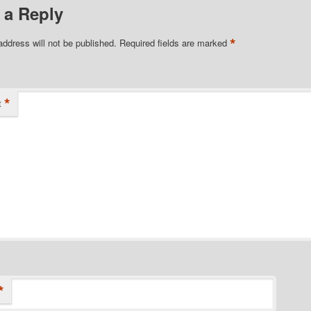
 a Reply
*
address will not be published.
Required fields are marked
*
t
*