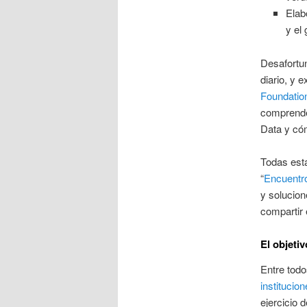
Elab
y el
Desafortu
diario, y 
Foundatio
comprende
Data y có
Todas esta
“
Encuentro
y solucion
compartir
El objetiv
Entre todo
instituci
ejercicio 