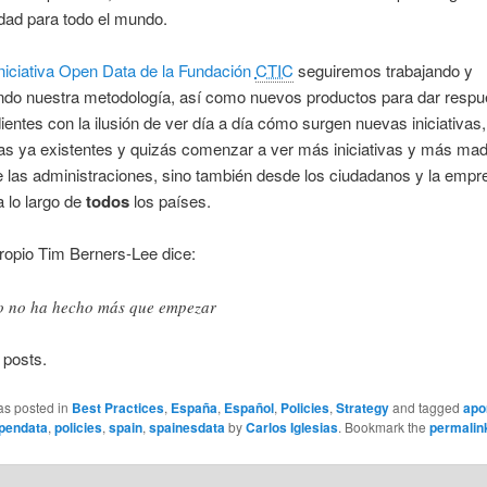
dad para todo el mundo.
iniciativa Open Data de la Fundación
CTIC
seguiremos trabajando y
ndo nuestra metodología, así como nuevos productos para dar respue
ientes con la ilusión de ver día a día cómo surgen nuevas iniciativa
as ya existentes y quizás comenzar a ver más iniciativas y más mad
 las administraciones, sino también desde los ciudadanos y la empr
a lo largo de
todos
los países.
ropio Tim Berners-Lee dice:
o no ha hecho más que empezar
 posts.
as posted in
Best Practices
,
España
,
Español
,
Policies
,
Strategy
and tagged
apo
pendata
,
policies
,
spain
,
spainesdata
by
Carlos Iglesias
. Bookmark the
permalin