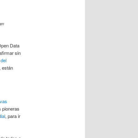
 en
 Open Data
firmar sin
 del
, están
ivas
s pioneras
ial
, para ir