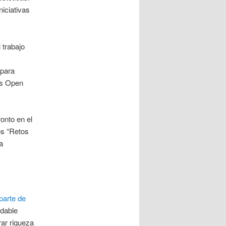
niciativas
 trabajo
 para
os Open
onto en el
os “Retos
a
parte de
udable
rar riqueza