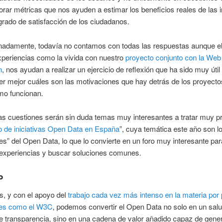
orar métricas que nos ayuden a estimar los beneficios reales de las i
 grado de satisfacción de los ciudadanos.
nadamente, todavía no contamos con todas las respuestas aunque el
experiencias como la vivida con nuestro
proyecto conjunto con la Web
n
, nos ayudan a realizar un ejercicio de reflexión que ha sido muy útil
r mejor cuáles son las motivaciones que hay detrás de los proyect
mo funcionan.
s cuestiones serán sin duda temas muy interesantes a tratar muy pr
 de iniciativas Open Data en España
”, cuya temática este año son l
es” del Open Data, lo que lo convierte en un foro muy interesante par
 experiencias y buscar soluciones comunes.
o
s, y con el apoyo del
trabajo cada vez más intenso en la materia por 
ones como el W3C
, podemos convertir el Open Data no solo en un sal
de transparencia, sino en una cadena de valor añadido capaz de gene