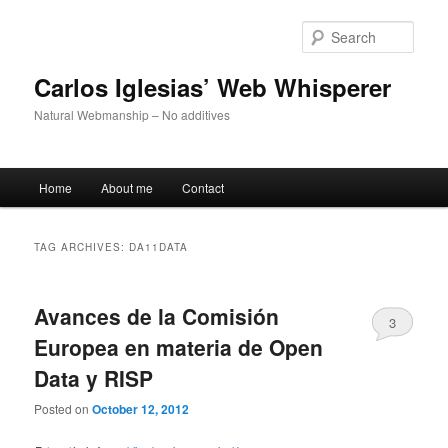
Skip
Skip
to
to
Sear
primary
secondary
content
content
Carlos Iglesias’ Web Whisperer
Natural Webmanship – No additives
Main
Home
About me
Contact
menu
TAG ARCHIVES:
DA11DATA
Avances de la Comisión
3
Europea en materia de Open
Data y RISP
Posted on
October 12, 2012