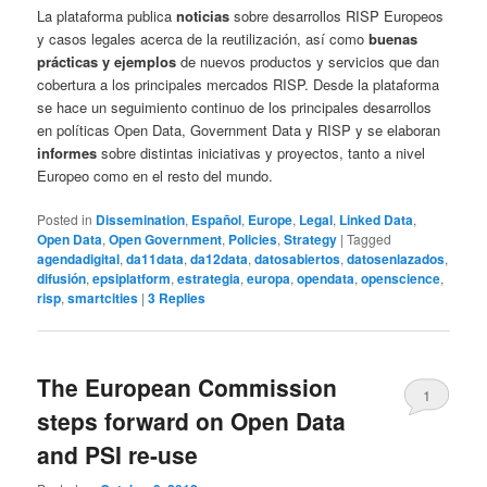
La plataforma publica
noticias
sobre desarrollos RISP Europeos
y casos legales acerca de la reutilización, así como
buenas
prácticas y ejemplos
de nuevos productos y servicios que dan
cobertura a los principales mercados RISP. Desde la plataforma
se hace un seguimiento continuo de los principales desarrollos
en políticas Open Data, Government Data y RISP y se elaboran
informes
sobre distintas iniciativas y proyectos, tanto a nivel
Europeo como en el resto del mundo.
Posted in
Dissemination
,
Español
,
Europe
,
Legal
,
Linked Data
,
Open Data
,
Open Government
,
Policies
,
Strategy
|
Tagged
agendadigital
,
da11data
,
da12data
,
datosabiertos
,
datosenlazados
,
difusión
,
epsiplatform
,
estrategia
,
europa
,
opendata
,
openscience
,
risp
,
smartcities
|
3
Replies
The European Commission
1
steps forward on Open Data
and PSI re-use