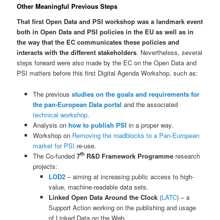
Other Meaningful Previous Steps
That first Open Data and PSI workshop was a landmark event
both in Open Data and PSI policies in the EU as well as in
the way that the EC communicates these policies and
interacts with the different stakeholders
. Nevertheless, several
steps forward were also made by the EC on the Open Data and
PSI matters before this first Digital Agenda Workshop, such as:
The previous
studies on the goals and requirements for
the pan-European Data portal
and the associated
technical workshop
.
Analysis on
how to publish PSI
in a proper way.
Workshop on
Removing the roadblocks to a Pan-European
market for PSI
re-use.
th
The Co-funded
7
R&D Framework Programme
research
projects:
LOD2
– aiming at increasing public access to high-
value, machine-readable data sets.
Linked Open Data Around the Clock
(
LATC
) – a
Support Action working on the publishing and usage
of Linked Data on the Web.