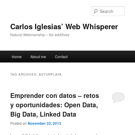
Skip
Skip
to
to
Sear
primary
secondary
content
content
Carlos Iglesias’ Web Whisperer
Natural Webmanship – No additives
Main
Home
About me
Contact
menu
TAG ARCHIVES:
ASTURPLAYA
Emprender con datos – retos
y oportunidades: Open Data,
Big Data, Linked Data
Posted on
November 22, 2013