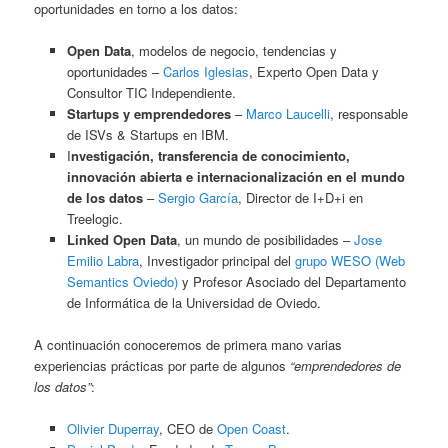
oportunidades en torno a los datos:
Open Data
, modelos de negocio, tendencias y
oportunidades –
Carlos Iglesias
, Experto Open Data y
Consultor TIC Independiente.
Startups y emprendedores
–
Marco Laucelli
, responsable
de ISVs & Startups en IBM.
I
nvestigación, transferencia de conocimiento,
innovación abierta e internacionalización en el mundo
de los datos
–
Sergio García
, Director de I+D+i en
Treelogic.
Linked Open Data
, un mundo de posibilidades –
Jose
Emilio Labra
, Investigador principal del
grupo WESO (Web
Semantics Oviedo)
y Profesor Asociado del Departamento
de Informática de la Universidad de Oviedo.
A continuación conoceremos de primera mano varias
experiencias prácticas por parte de algunos
“emprendedores de
los datos”
:
Olivier Duperray
, CEO de
Open Coast
.