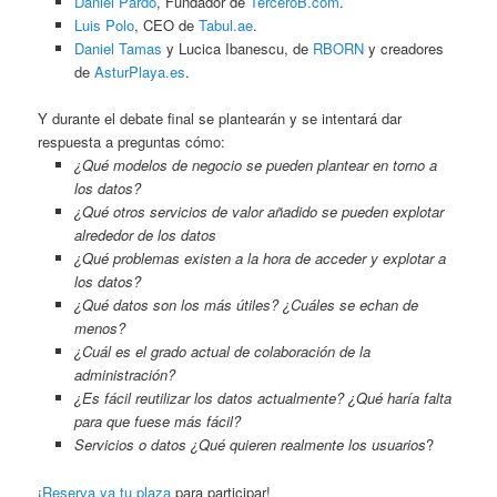
Daniel Pardo
, Fundador de
TerceroB.com
.
Luis Polo
, CEO de
Tabul.ae
.
Daniel Tamas
y Lucica Ibanescu, de
RBORN
y creadores
de
AsturPlaya.es
.
Y durante el debate final se plantearán y se intentará dar
respuesta a preguntas cómo:
¿Qué modelos de negocio se pueden plantear en torno a
los datos?
¿Qué otros servicios de valor añadido se pueden explotar
alrededor de los datos
¿Qué problemas existen a la hora de acceder y explotar a
los datos?
¿Qué datos son los más útiles? ¿Cuáles se echan de
menos?
¿Cuál es el grado actual de colaboración de la
administración?
¿Es fácil reutilizar los datos actualmente? ¿Qué haría falta
para que fuese más fácil?
Servicios o datos ¿Qué quieren realmente los usuarios
?
¡
Reserva ya tu plaza
para participar!