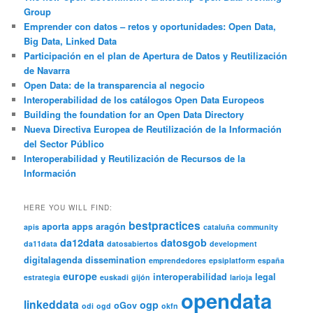
Group
Emprender con datos – retos y oportunidades: Open Data,
Big Data, Linked Data
Participación en el plan de Apertura de Datos y Reutilización
de Navarra
Open Data: de la transparencia al negocio
Interoperabilidad de los catálogos Open Data Europeos
Building the foundation for an Open Data Directory
Nueva Directiva Europea de Reutilización de la Información
del Sector Público
Interoperabilidad y Reutilización de Recursos de la
Información
HERE YOU WILL FIND:
bestpractices
aporta
apps
aragón
apis
cataluña
community
da12data
datosgob
da11data
datosabiertos
development
digitalagenda
dissemination
emprendedores
epsiplatform
españa
europe
interoperabilidad
legal
estrategia
euskadi
gijón
larioja
opendata
linkeddata
ogp
oGov
odi
ogd
okfn