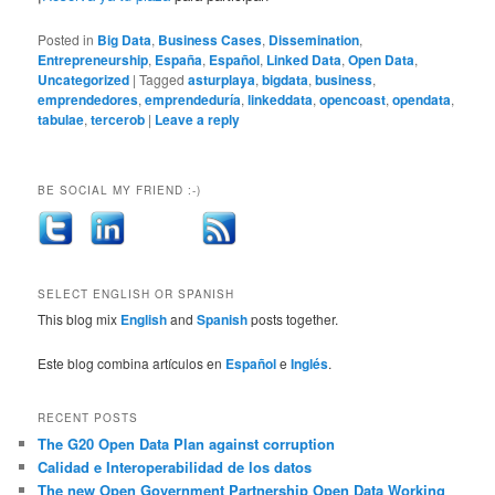
Posted in
Big Data
,
Business Cases
,
Dissemination
,
Entrepreneurship
,
España
,
Español
,
Linked Data
,
Open Data
,
Uncategorized
|
Tagged
asturplaya
,
bigdata
,
business
,
emprendedores
,
emprendeduría
,
linkeddata
,
opencoast
,
opendata
,
tabulae
,
tercerob
|
Leave a reply
BE SOCIAL MY FRIEND :-)
SELECT ENGLISH OR SPANISH
This blog mix
English
and
Spanish
posts together.
Este blog combina artículos en
Español
e
Inglés
.
RECENT POSTS
The G20 Open Data Plan against corruption
Calidad e Interoperabilidad de los datos
The new Open Government Partnership Open Data Working