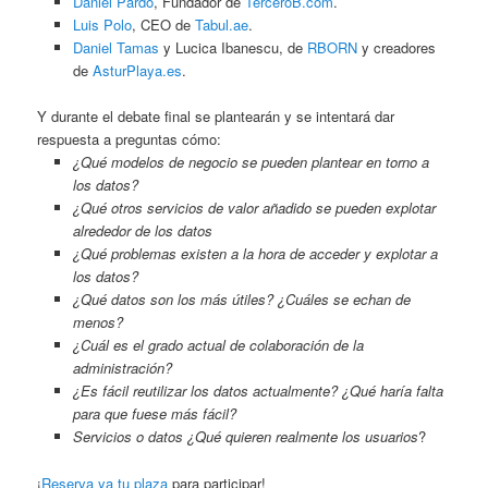
Daniel Pardo
, Fundador de
TerceroB.com
.
Luis Polo
, CEO de
Tabul.ae
.
Daniel Tamas
y Lucica Ibanescu, de
RBORN
y creadores
de
AsturPlaya.es
.
Y durante el debate final se plantearán y se intentará dar
respuesta a preguntas cómo:
¿Qué modelos de negocio se pueden plantear en torno a
los datos?
¿Qué otros servicios de valor añadido se pueden explotar
alrededor de los datos
¿Qué problemas existen a la hora de acceder y explotar a
los datos?
¿Qué datos son los más útiles? ¿Cuáles se echan de
menos?
¿Cuál es el grado actual de colaboración de la
administración?
¿Es fácil reutilizar los datos actualmente? ¿Qué haría falta
para que fuese más fácil?
Servicios o datos ¿Qué quieren realmente los usuarios
?
¡
Reserva ya tu plaza
para participar!