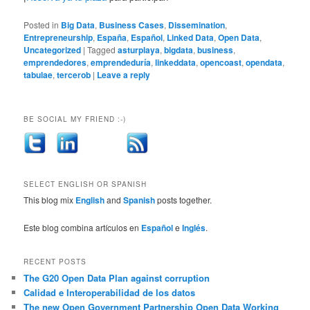
Posted in
Big Data
,
Business Cases
,
Dissemination
,
Entrepreneurship
,
España
,
Español
,
Linked Data
,
Open Data
,
Uncategorized
|
Tagged
asturplaya
,
bigdata
,
business
,
emprendedores
,
emprendeduría
,
linkeddata
,
opencoast
,
opendata
,
tabulae
,
tercerob
|
Leave a reply
BE SOCIAL MY FRIEND :-)
SELECT ENGLISH OR SPANISH
This blog mix
English
and
Spanish
posts together.
Este blog combina artículos en
Español
e
Inglés
.
RECENT POSTS
The G20 Open Data Plan against corruption
Calidad e Interoperabilidad de los datos
The new Open Government Partnership Open Data Working