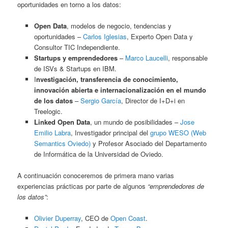
oportunidades en torno a los datos:
Open Data
, modelos de negocio, tendencias y
oportunidades –
Carlos Iglesias
, Experto Open Data y
Consultor TIC Independiente.
Startups y emprendedores
–
Marco Laucelli
, responsable
de ISVs & Startups en IBM.
I
nvestigación, transferencia de conocimiento,
innovación abierta e internacionalización en el mundo
de los datos
–
Sergio García
, Director de I+D+i en
Treelogic.
Linked Open Data
, un mundo de posibilidades –
Jose
Emilio Labra
, Investigador principal del
grupo WESO (Web
Semantics Oviedo)
y Profesor Asociado del Departamento
de Informática de la Universidad de Oviedo.
A continuación conoceremos de primera mano varias
experiencias prácticas por parte de algunos
“emprendedores de
los datos”
:
Olivier Duperray
, CEO de
Open Coast
.