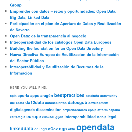
Group
Emprender con datos – retos y oportunidades: Open Data,
Big Data, Linked Data
Participación en el plan de Apertura de Datos y Reutilización
de Navarra
Open Data: de la transparencia al negocio
Interoperabilidad de los catálogos Open Data Europeos
Building the foundation for an Open Data Directory
Nueva Directiva Europea de Reutilización de la Información
del Sector Público
Interoperabilidad y Reutilización de Recursos de la
Información
HERE YOU WILL FIND:
bestpractices
aporta
apps
aragón
apis
cataluña
community
da12data
datosgob
da11data
datosabiertos
development
digitalagenda
dissemination
emprendedores
epsiplatform
españa
europe
interoperabilidad
legal
estrategia
euskadi
gijón
larioja
opendata
linkeddata
ogp
oGov
odi
ogd
okfn