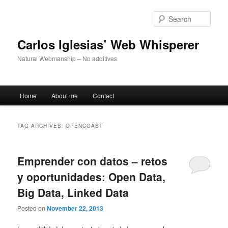
Skip
Skip
to
to
Sear
primary
secondary
content
content
Carlos Iglesias’ Web Whisperer
Natural Webmanship – No additives
Main
Home
About me
Contact
menu
TAG ARCHIVES:
OPENCOAST
Emprender con datos – retos
y oportunidades: Open Data,
Big Data, Linked Data
Posted on
November 22, 2013